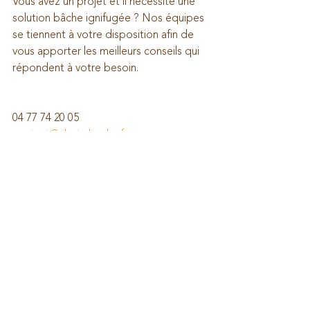
Vous avez un projet et il nécessite une 
solution bâche ignifugée ? Nos équipes 
se tiennent à votre disposition afin de 
vous apporter les meilleurs conseils qui 
répondent à votre besoin.
04 77 74 20 05
contact@clavierbache.fr
solution-bâche
toile technique
Bâche
pergola
protection
banderole d'affichage
atelier
sécurité
anti-feu
fumée
combustible
feu
Bâche ignifugée
non-inflammable
bâche anti-feu
M1
M2
M0
housse industrielle
bâche non-inflammable
normes
chapiteau