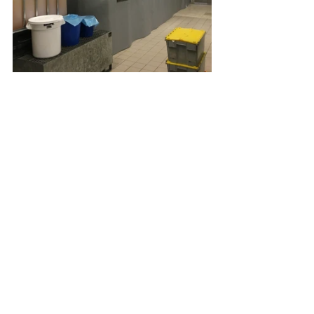
solution-bâche
toile technique
Bâche
protection
sur mesure
atelier
sécurité
anti-feu
fumée
combustible
feu
industriel
industrie
bâtiment
agroalimentaire
propagation
ignifugé
coupe-feu
incendie
conception